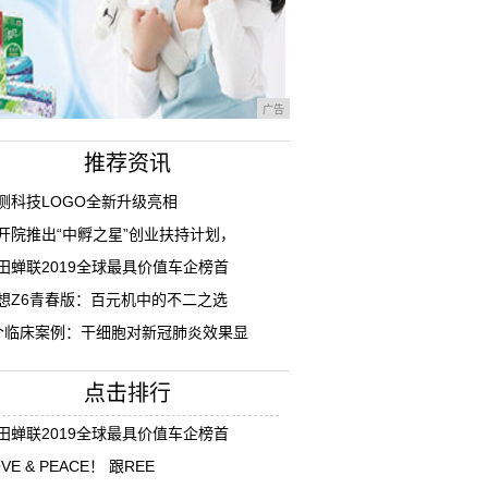
广告
推荐资讯
测科技LOGO全新升级亮相
开院推出“中孵之星”创业扶持计划，
田蝉联2019全球最具价值车企榜首
想Z6青春版：百元机中的不二之选
个临床案例：干细胞对新冠肺炎效果显
点击排行
田蝉联2019全球最具价值车企榜首
VE & PEACE！ 跟REE