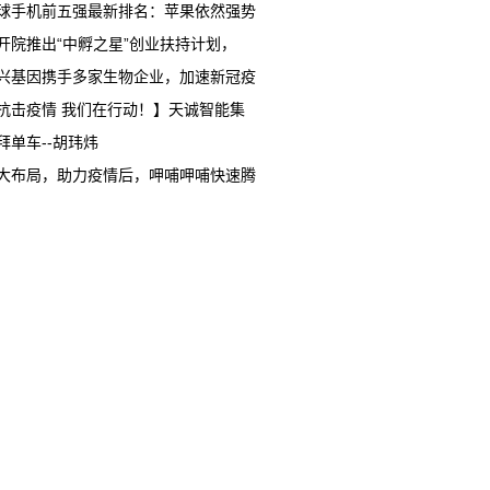
球手机前五强最新排名：苹果依然强势
开院推出“中孵之星”创业扶持计划，
兴基因携手多家生物企业，加速新冠疫
抗击疫情 我们在行动！】天诚智能集
拜单车--胡玮炜
大布局，助力疫情后，呷哺呷哺快速腾