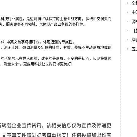
全
中
现科技行业属性，是迈测将继续保持的主营业务方向；多线相交演变而
源
务，服务更多不同领域，也体现产品业务线的多样性。
【
摩
see）中英文首字母相呼应，体现迈测的专属性。
永恒，测无止境。强调测量及定位的精准、有效。整幅图生动形象地体现
五
新的形象展示在世人面前，改变的是形象，不变的是初心，迈测将继续
，测量未来”，更要用科技让世界变得更美好！
所转载企业宣传资讯，该相关信息仅为宣传及传递更
，文章真实性请浏览者慎重核实！任何投资加盟均有