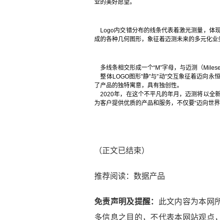
业的美好愿望。
Logo内交错分布的线条代表着激光测量，体
成的各种几何图形，象征着迈测未来的多元化业
多线条相交形成一个“M”字母，与迈测（Mile
整体LOGO图形”静”与”动”交互象征着迈向
了产品的独特寓意，具有独创性。
2020年，在这个不平凡的年月，迈测将以全
为客户提供优质的产品和服务，不仅要“迈向世界
（正文已结束）
推荐阅读：
数据产品
免责声明及提醒：
此文内容为本网
多信息之目的，不代表本网站观点