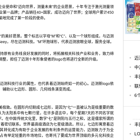
企业使命和“迈向世界，测量未来”的企业愿景，十年专注于激光测量领
第一品牌；产品销往40+国家，成功迈向了世界；全球用户累计450
渝地完成了第一阶段的使命。
来“的美好愿景。整个标志以字母“M”和“C”、以及一个球形组成，与迈测
leSeey，尽在迈测科技。“M”环抱球形，代表迈测放眼全球，服务全球。
持原有业务线良好发展的同时，将拓展相关科技产业和业务，致力缔
迈
整，担任了迈测十年形象使者的logo也将进行全新的升级。
中
丰
迈测科技行业的属性，也代表着迈测始终如一的初心。迈测新logo依
联
计核心，辅助以七边形、圆形、几何线条演变而成。
6
极致。在圆形内切割成七边形，是因为“七”一直被认为是极重要的数
认为太阳系中有七颗行星，在许多语言中，每个星期7天的不同名字就
字。在中国传统文化里，数字“七”是阴阳与五行之和，这是儒家所谓的
丰
、“美”有着密切联系。世界最高级酒店为七星级酒店。所以，七边形寓意着迈
其转化成为有助于企业发展的有利条件的运营能力，迈测致力于为全
LO
占有举足轻重的市场地位，也寄托了要成为世界顶级的多元化科技企