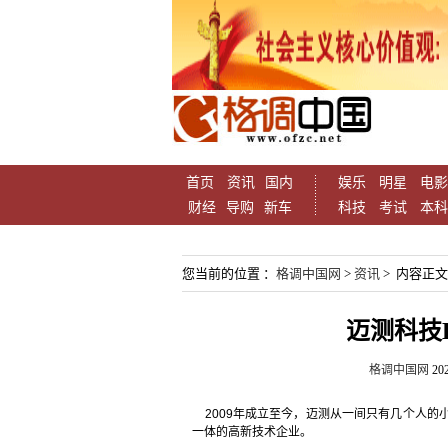
首页
资讯
国内
娱乐
明星
电影
财经
导购
新车
科技
考试
本科
您当前的位置 ：
格调中国网
>
资讯
> 内容正文
迈测科技
格调中国网
202
2009年成立至今，迈测从一间只有几个人的
一体的高新技术企业。