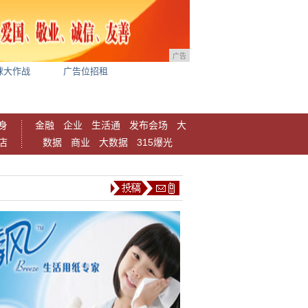
广告
球大作战
广告位招租
身
金融
企业
生活通
发布会场
大
店
数据
商业
大数据
315爆光