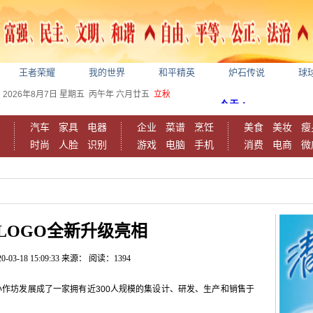
王者荣耀
我的世界
和平精英
炉石传说
球
2026年8月7日
星期五
丙午年 六月廿五
立秋
汽车
家具
电器
企业
菜谱
烹饪
美食
美妆
瘦
时尚
人脸
识别
游戏
电脑
手机
消费
电商
微
LOGO全新升级亮相
0-03-18 15:09:33
来源：
阅读：1394
小作坊发展成了一家拥有近300人规模的集设计、研发、生产和销售于