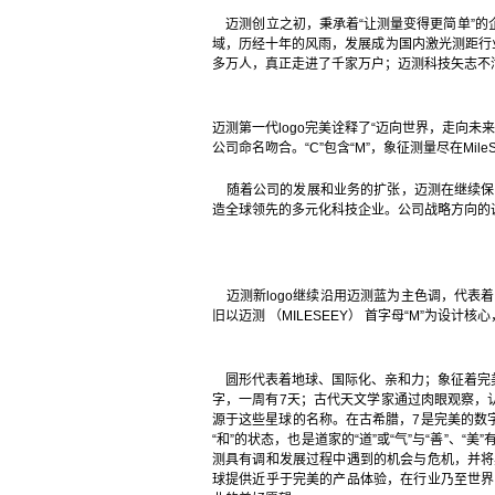
迈测创立之初，秉承着“让测量变得更简单”的
域，历经十年的风雨，发展成为国内激光测距行业
多万人，真正走进了千家万户；迈测科技矢志不
迈测第一代logo完美诠释了“迈向世界，走向未
公司命名吻合。“C”包含“M”，象征测量尽在Mi
随着公司的发展和业务的扩张，迈测在继续保
造全球领先的多元化科技企业。公司战略方向的调
迈测新logo继续沿用迈测蓝为主色调，代表着
旧以迈测 （MILESEEY） 首字母“M”为设
圆形代表着地球、国际化、亲和力；象征着完美
字，一周有7天；古代天文学家通过肉眼观察，
源于这些星球的名称。在古希腊，7是完美的数
“和”的状态，也是道家的“道”或“气”与“善”
测具有调和发展过程中遇到的机会与危机，并将
球提供近乎于完美的产品体验，在行业乃至世界