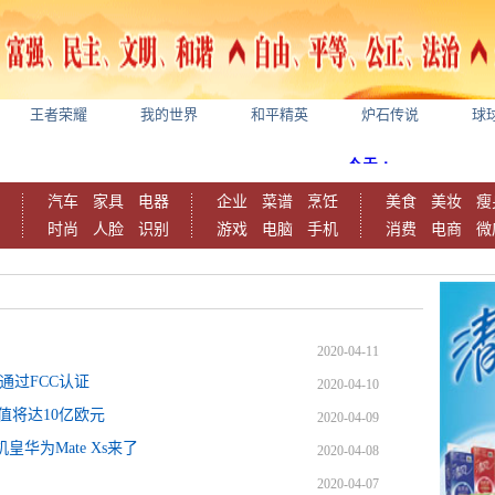
王者荣耀
我的世界
和平精英
炉石传说
球
汽车
家具
电器
企业
菜谱
烹饪
美食
美妆
瘦
时尚
人脸
识别
游戏
电脑
手机
消费
电商
微
2020-04-11
已通过FCC认证
2020-04-10
值将达10亿欧元
2020-04-09
华为Mate Xs来了
2020-04-08
2020-04-07