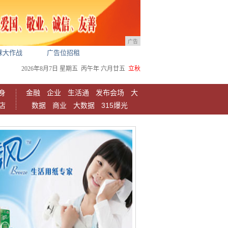
广告
球大作战
广告位招租
2026年8月7日
星期五
丙午年 六月廿五
立秋
身
金融
企业
生活通
发布会场
大
店
数据
商业
大数据
315爆光