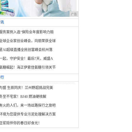
广告
资讯
服务案例入选“保险业年度影响力赔
全球企业家创业峰会，向丽荣获全球
星AI超级直播全民创富峰会杭州落
一起，守护安全！最后7天，威盛A
氨糖崛起！海正伊索佳氨糖引领关节
排行
为盟 生辰同庆！兰州野超挑战完美
冬至不宅家！BJ40 燃油硬核解
有火的人们，来一场丝路探行之旅吧
环境为您提供专业污泥处理解决方案
豆浆陪伴你的春日好食光！