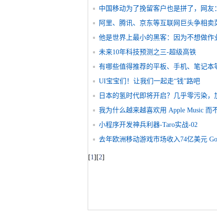
中国移动为了挽留客户也是拼了，网友
阿里、腾讯、京东等互联网巨头争相卖
他是世界上最小的黑客：因为不想做作
未来10年科技预测之三-超级高铁
有哪些值得推荐的平板、手机、笔记本
UI宝宝们！让我们一起走“钱”路吧
日本的氢时代即将开启？几乎零污染，加氢
我为什么越来越喜欢用 Apple Music
小程序开发神兵利器-Taro实战-02
去年欧洲移动游戏市场收入74亿美元 Googl
[
1
]
[
2
]