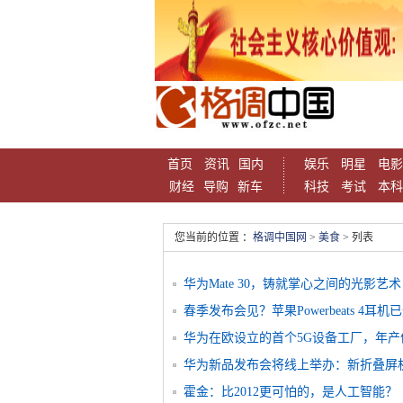
首页
资讯
国内
娱乐
明星
电影
财经
导购
新车
科技
考试
本科
您当前的位置 ：
格调中国网
>
美食
> 列表
华为Mate 30，铸就掌心之间的光影艺术
春季发布会见？苹果Powerbeats 4耳机
华为在欧设立的首个5G设备工厂，年产
华为新品发布会将线上举办：新折叠屏机皇
霍金：比2012更可怕的，是人工智能？