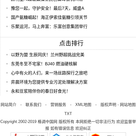
豫您一起，守护安全！最后7天，威盛A
国产氨糖崛起！海正伊索佳氨糖引领关节
乐聚运河，马上奔富：乐富创意集团举行
点击排行
以野为盟 生辰同庆！兰州野超挑战完美
东莞冬至不宅家！BJ40 燃油硬核解
心中有火的人们，来一场丝路探行之旅吧
弈晨环境为您提供专业污泥处理解决方案
永和豆浆陪伴你的春日好食光！
网站简介
-
联系我们
-
营销服务
-
XML地图
-
版权声明
-
网站地图
TXT
Copyright.2002-2019
格调中国网
版权所有 本网拒绝一切非法行为 欢迎监督举
报 如有错误信息 欢迎纠正