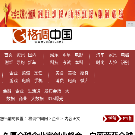
广告
首页
资讯
国内
娱乐
明星
电影
汽车
家具
电器
财经
导购
新车
科技
考试
本科
时尚
人脸
识别
企业
菜谱
烹饪
美食
美妆
瘦身
游戏
电脑
手机
消费
电商
微店
金融
企业
生活通
发布会场
大
数据
商业
大数据
315爆光
您当前的位置 ：
格调中国网
>
企业
> 内容正文