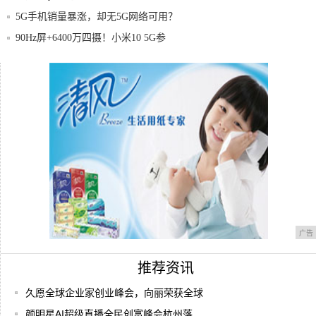
5G手机销量暴涨，却无5G网络可用？
90Hz屏+6400万四摄！小米10 5G参
速看！呼市二环快速路百辆超速行驶车辆被
曝光
“阶梯式手机流量费”来了！流量越用越便
宜？
广告
推荐资讯
久愿全球企业家创业峰会，向丽荣获全球
颜明星AI超级直播全民创富峰会杭州落