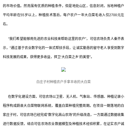
的市场价值。然而虽有优质的种植条件，但是地处山区，信息封闭，当地种植户
平均年龄在55岁以上，种植技术落后，每户农户一年大白菜毛收入仅2700元左
右。
“我们希望能够用先进的农业科技来帮助这里的农户”，可信农场负责人秦齐表
示，“通过基于农业数字化的一体式帮扶手段，让诚实勤恳的留守老人享受到数字
科技发展的成果，获得更多收益，捍卫‘大白菜之乡’的美誉”。
白庄子村种植农户手拿丰收的大白菜
在数字化建设方面，可信农场以卫星、无人机、气象站、传感器、种植记录小
程序构成蔚县大白菜物联网系统，覆盖白菜种植完整周期。在项目一期落地的白
家庄子村，可信农场已经完成“数字化高山农场”的升级改造，一方面通过数据收集
进行数据反馈，结合可信农场农业数据模型及种植技术经验积累，在证实农户诚