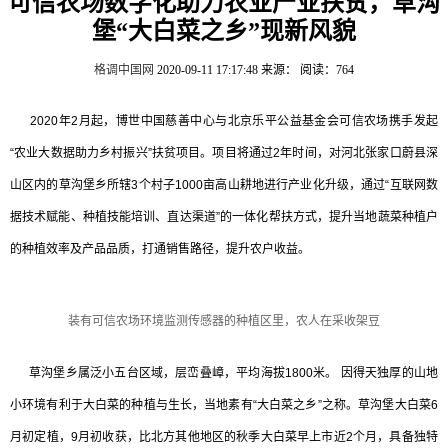
可信农场数字化助力农业产业扶贫，草沟
堡“大白菜之乡”现新风貌
格调中国网
2020-09-11 17:17:48
来源：
阅读：764
2020年2月起，博世中国慈善中心与北京乐平公益基金会可信农场携手发起
“农业大数据助力乡村振兴”扶贫项目。项目将通过2年时间，对河北张家口蔚县深
山区内的草沟堡乡所辖3个村子1000亩高山耕地进行产业化升级，通过“互联网数
据技术赋能、种植技能培训、直达渠道”的一体化帮扶方式，提升当地蔬菜种植户
的种植效率及产品品质，打通销售路径，提升农户收益。
装有可信农场环境监测传感器的种植区里，农人在采收架豆
草沟堡乡属泛小五台区域，层峦叠嶂，平均海拔1800米。 因得天独厚的山地
小环境有利于大白菜的种植与生长，当地素有“大白菜之乡”之称。草沟堡大白菜6
月初定植，9月初收获，比北方其他地区的秋季大白菜早上市近2个月，具备独特