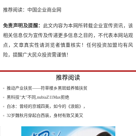
推荐阅读：
中国企业商业网
免责声明及提醒：
此文内容为本网所转载企业宣传资讯，该
相关信息仅为宣传及传递更多信息之目的，不代表本网站观
点，文章真实性请浏览者慎重核实！任何投资加盟均有风
险，提醒广大民众投资需谨慎！
推荐阅读
推动产业扶贫——符草楼乡黑斑蛙养殖扶贫
基地简
黑科技“大”不同,nubiaZ11Max拒绝
白冰：曾经的京城四美，如今的《浪姐》，
34岁
32岁魏秋月穿起白西装，身材有致又美又
飒，现
平地惊雷!小米MIX2S跑分战胜三星,国产手
努比亚Z11MAX现场体验