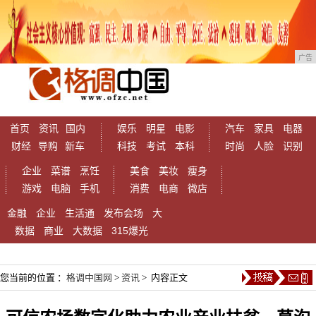
广告
首页
资讯
国内
娱乐
明星
电影
汽车
家具
电器
财经
导购
新车
科技
考试
本科
时尚
人脸
识别
企业
菜谱
烹饪
美食
美妆
瘦身
游戏
电脑
手机
消费
电商
微店
金融
企业
生活通
发布会场
大
数据
商业
大数据
315爆光
您当前的位置 ：
格调中国网
>
资讯
> 内容正文