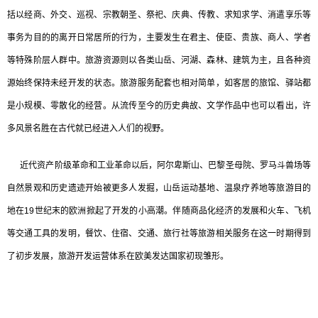
括以经商、外交、巡视、宗教朝圣、祭祀、庆典、传教、求知求学、消遣享乐等
事务为目的的离开日常居所的行为，主要发生在君主、使臣、贵族、商人、学者
等特殊阶层人群中。旅游资源则以各类山岳、河湖、森林、建筑为主，且各种资
源始终保持未经开发的状态。旅游服务配套也相对简单，如客居的旅馆、驿站都
是小规模、零散化的经营。从流传至今的历史典故、文学作品中也可以看出，许
多风景名胜在古代就已经进入人们的视野。
近代资产阶级革命和工业革命以后，阿尔卑斯山、巴黎圣母院、罗马斗兽场等
自然景观和历史遗迹开始被更多人发掘，山岳运动基地、温泉疗养地等旅游目的
地在19世纪末的欧洲掀起了开发的小高潮。伴随商品化经济的发展和火车、飞机
等交通工具的发明，餐饮、住宿、交通、旅行社等旅游相关服务在这一时期得到
了初步发展，旅游开发运营体系在欧美发达国家初现雏形。