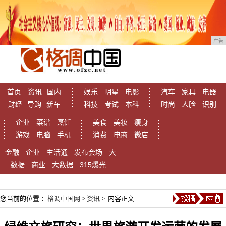
广告
首页
资讯
国内
娱乐
明星
电影
汽车
家具
电器
财经
导购
新车
科技
考试
本科
时尚
人脸
识别
企业
菜谱
烹饪
美食
美妆
瘦身
游戏
电脑
手机
消费
电商
微店
金融
企业
生活通
发布会场
大
数据
商业
大数据
315爆光
您当前的位置 ：
格调中国网
>
资讯
> 内容正文