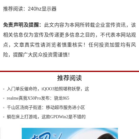
推荐阅读：
240hz显示器
免责声明及提醒：
此文内容为本网所转载企业宣传资讯，该
相关信息仅为宣传及传递更多信息之目的，不代表本网站观
点，文章真实性请浏览者慎重核实！任何投资加盟均有风
险，提醒广大民众投资需谨慎！
推荐阅读
入门单反催命符，iQOO3拍照堪称妖孽，这
是
realme真我X50Pro发布：骁龙865
千山区汤岗子街道：移动超市服务进小区
躺在床上打游戏，这款GPDWin2是不错的
选
滨州联通完成全市“双招双引”开工仪式视频
直播
2019手机品牌口碑排行榜发布，前三名都是