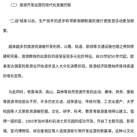
（二）旅游开发运营的现代化发展历程
“二战”结束以后，生产技术的进步和带薪假期制度的施行使旅游活动更加频
繁，
越来越多的旅游资源被开发利用，公路、轨道、航线等交通设施也随之得到修
建和完善，旅游群体的出游目的逐渐呈现多元化的特征。自20世纪50年代起，欧
美发达国家的旅游业开始逐步进入大众化消费阶段，旅游经济指数始终保持高速
的增长态势。
与此同时，依靠海滨、高山、森林等自然资源开发的运动、康体、商务、度假
等旅游项目层出不穷，许多历史古迹、战争遗址、传统村落、工农业遗产、大学
校园等人文景观资源被挖掘，文化、研学、科考、教育等旅游基地得以建立。值
得一提的是，1955年加州洛杉矶迪士尼乐园的成功开张，开启了主题乐园、影视
城、室内博物馆、综合度假区等人造旅游吸引物开发运营的新篇章。这种以文化