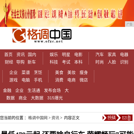
广告
首页
资讯
国内
娱乐
明星
电影
汽车
家具
电器
财经
导购
新车
科技
考试
本科
时尚
人脸
识别
企业
菜谱
烹饪
美食
美妆
瘦身
游戏
电脑
手机
消费
电商
微店
金融
企业
生活通
发布会场
大
数据
商业
大数据
315爆光
您当前的位置 ：
格调中国网
>
资讯
> 内容正文