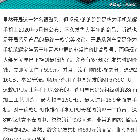
虽然开局这一姓名很熟悉，但畅玩7的的确确是华为手机荣耀
手机上2020年5月份公布，不久发售大半年的商品，听说也
是开局系列产品的最终一款完美收官。开局系列产品是华为
手机荣耀定坐落于年青客户群的非常性价比高型号，而畅玩7
大部分就早已下挫到最低值了。究竟有多低呢？发售时的价
钱，立即就锁住了599元。并且，沒有顶配标配之分，通通2
16GB，奉公守法。畅玩7选用了中国先发的MT6739CPU，
这款CPU是上年在印尼公布的，选用早已是先祖级別的28nm
加工工艺制造，最大頻率1.5GHz，最大适用18:9全面屏手
机。对于这款CPU能排在手机CPU天梯图的哪一个位置，深
8君都过意不去图中，稳稳的铺底没问题，非常的同级別商品
为骁龙425。当然，终究是发售标价599元的商品，期待配麒
麟970是不太可能的。