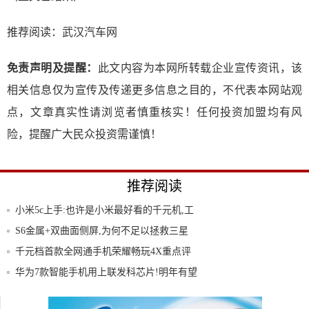
推荐阅读：
武汉汽车网
免责声明及提醒：
此文内容为本网所转载企业宣传资讯，该
相关信息仅为宣传及传递更多信息之目的，不代表本网站观
点，文章真实性请浏览者慎重核实！任何投资加盟均有风
险，提醒广大民众投资需谨慎！
推荐阅读
小米5c上手:也许是小米最好看的千元机,工
艺
S6金属+双曲面侧屏,为何不足以拯救三星
千元档首款全网通手机荣耀畅玩4X重点评
测
华为7款智能手机用上联发科芯片!明年有望
成其
搭载自主芯片澎湃S1小米5c现场试玩