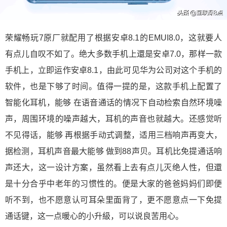
荣耀畅玩7原厂就配用了根据安卓8.1的EMUI8.0，这就要人
有点儿自叹不如了。绝大多数手机上還是安卓7.0，那样一款
手机上，立即运作安卓8.1，由此可见华为公司对这个手机的
软件，也是下够了时间。值得一提的是，这款手机上配置了
智能化耳机，能够 在语音通话的情况下自动检索自然环境噪
声，周围环境的噪声越大，耳机的声音也就越大。还感觉听
不见得话，能够 再根据手动式调整，适用三档响声再变大，
据检测，耳机声音最大能够 做到88声贝。耳机比免提通话响
声还大，这一设计方案，虽然看上去有点儿灭绝人性，但還
是十分合乎中老年的习惯性的。便是大家的爸爸妈妈们即便
听不到，也不愿意认可耳朵里面背了，更不愿意点一下免提
通话键，这一点暖心的小升級，可以说良苦用心。