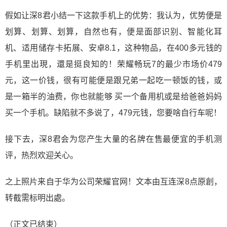
假如让深8君小结一下这款手机上的优势：我认为，优势便是
划算、划算、划算，自然也有，便是面部识别、智能化耳
机、适用储存卡拓展、安卓8.1，这种物品，在400多元钱的
手机里出現，還是挺良知的！荣耀畅玩7的最少市场价479
元，这一价钱，很有可能便是跟兄弟一起吃一顿饭的钱，或
是一箱半的油费，你也就能够 买一个备用机或是给爸爸妈妈
买一个手机。缺陷就不多说了，479元钱，您要啥自行车呢！
接下去，深8君会为您产生大量的名牌在售最便宜的手机测
评，热烈欢迎关心。
之上照片来自于华为公司荣耀官网！文本由互连深8点原創，
转截需标明出處。
（正文已结束）