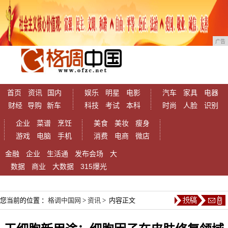
广告
首页
资讯
国内
娱乐
明星
电影
汽车
家具
电器
财经
导购
新车
科技
考试
本科
时尚
人脸
识别
企业
菜谱
烹饪
美食
美妆
瘦身
游戏
电脑
手机
消费
电商
微店
金融
企业
生活通
发布会场
大
数据
商业
大数据
315爆光
您当前的位置 ：
格调中国网
>
资讯
> 内容正文