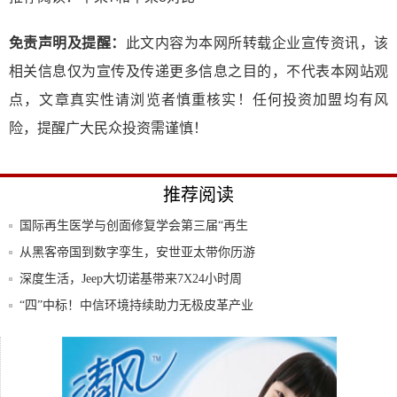
免责声明及提醒：
此文内容为本网所转载企业宣传资讯，该
相关信息仅为宣传及传递更多信息之目的，不代表本网站观
点，文章真实性请浏览者慎重核实！任何投资加盟均有风
险，提醒广大民众投资需谨慎！
推荐阅读
国际再生医学与创面修复学会第三届“再生
医学论
从黑客帝国到数字孪生，安世亚太带你历游
数字世
深度生活，Jeep大切诺基带来7X24小时周
“四”中标！中信环境持续助力无极皮革产业
转型
疫情后看呷哺呷哺三大成本优化及业务布局
科普：发芽的土豆还能食用吗？