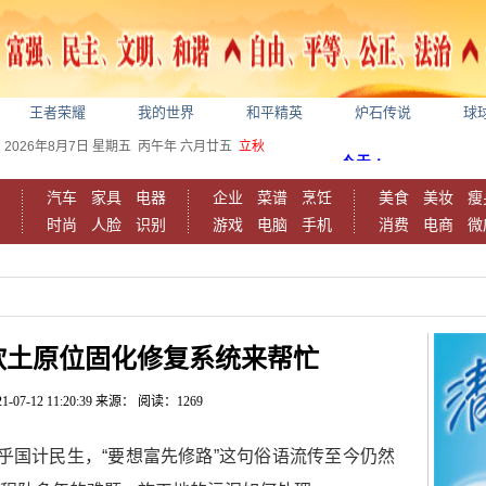
王者荣耀
我的世界
和平精英
炉石传说
球
2026年8月7日
星期五
丙午年 六月廿五
立秋
汽车
家具
电器
企业
菜谱
烹饪
美食
美妆
瘦
时尚
人脸
识别
游戏
电脑
手机
消费
电商
微
软土原位固化修复系统来帮忙
1-07-12 11:20:39
来源：
阅读：1269
国计民生，“要想富先修路”这句俗语流传至今仍然