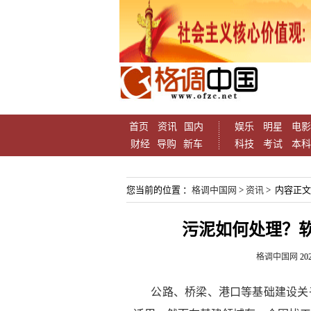
首页
资讯
国内
娱乐
明星
电影
财经
导购
新车
科技
考试
本科
您当前的位置 ：
格调中国网
>
资讯
> 内容正文
污泥如何处理？
格调中国网
202
公路、桥梁、港口等基础建设关乎