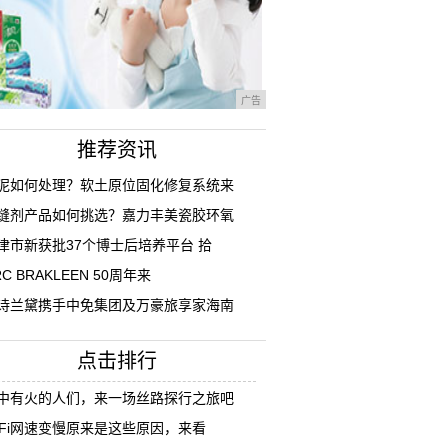
广告
推荐资讯
泥如何处理？软土原位固化修复系统来
缝剂产品如何挑选？嘉力丰美瓷胶环氧
津市新获批37个博士后培养平台 拾
RC BRAKLEEN 50周年来
诗兰黛携手中免集团及万豪旅享家海南
点击排行
中有火的人们，来一场丝路探行之旅吧
iFi网速变慢原来是这些原因，来看