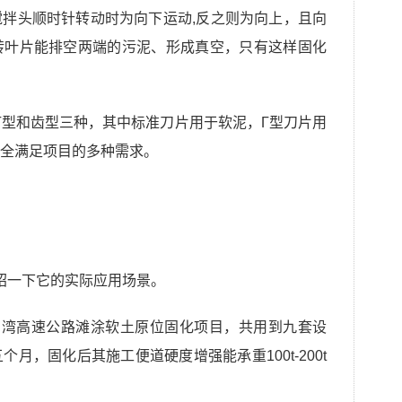
搅拌头
顺时针转动时为向下运动
,反之则为向上，且向
转叶片能排空两端的污泥、形成真空，只有这样固化
Γ型和齿型三种，其中标准刀片用于软泥，Γ型刀片用
全满足项目的多种需求。
绍一下它的实际应用场景。
州湾高速公路滩涂软土原位固化项目，共用到九套设
五个月，固化后其施工便道硬度增强能承重
100t-200t