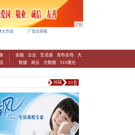
广告
球大作战
广告位招租
身
金融
企业
生活通
发布会场
大
店
数据
商业
大数据
315爆光