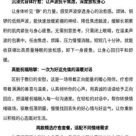
沉浸式音钵疗愈：让声波抚平焦虑，深度放松身心
让身体听见 “静” 的力量，感受声波穿透身心的治愈感。颂钵、铜
锣的低频声波，能快速放缓紧绷的神经、降低焦虑脑波，缓解长期累
积的肌肉紧张与身心疲惫。无需刻意思考，只需闭上眼睛，在温柔声
波的包裹中，任由焦虑、烦躁、压力慢慢消融。短短几十分钟，就能
收获堪比高质量睡眠的放松感，卸下一身疲惫，让身心回归平和舒
缓。
高能祝福陪聊：一次为好运充值的温暖对话
区别于敷衍的安慰，这是一场带着正向能量的暖心陪伴。疗愈师
带着满满的善意与温柔，认真倾听你的心声，用真诚的话语给予正向
回应，把温暖祝福融入每一句沟通里。在轻松的对话中，帮你转换情
绪磁场，驱散低落阴霾，慢慢找回丢失的好心情与好运气，让你重新
以积极的心态面对生活。
两款精选疗愈套餐，适配不同情绪需求