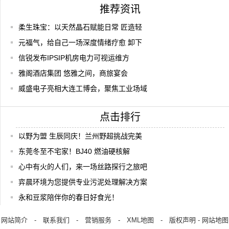
推荐资讯
柔生珠宝：以天然晶石赋能日常 匠造轻
元福气，给自己一场深度情绪疗愈 卸下
信锐发布IPSIP机房电力可视运维方
雅阁酒店集团 悠雅之间，商旅宴会
威盛电子亮相大连工博会，聚焦工业场域
点击排行
以野为盟 生辰同庆！兰州野超挑战完美
东莞冬至不宅家！BJ40 燃油硬核解
心中有火的人们，来一场丝路探行之旅吧
弈晨环境为您提供专业污泥处理解决方案
永和豆浆陪伴你的春日好食光！
网站简介
-
联系我们
-
营销服务
-
XML地图
-
版权声明
-
网站地图