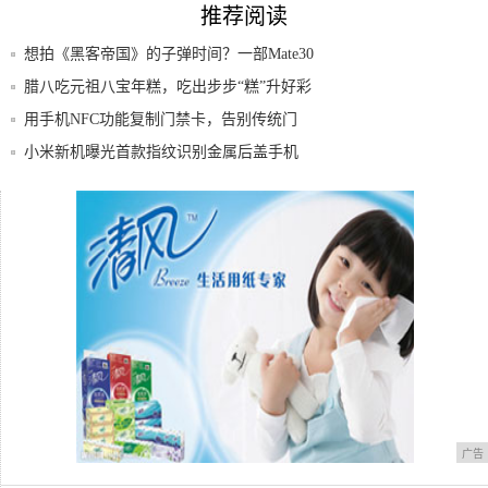
推荐阅读
想拍《黑客帝国》的子弹时间？一部Mate30
腊八吃元祖八宝年糕，吃出步步“糕”升好彩
头
用手机NFC功能复制门禁卡，告别传统门
禁。!
小米新机曝光首款指纹识别金属后盖手机
九皋玖御府 | 未来感范儿豪宅修炼指南!
AMD Ryzen+Vega现场展示：轻松搞
广告