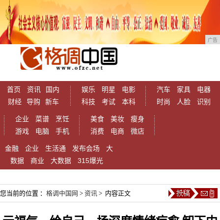
广告
首页
资讯
国内
娱乐
明星
电影
汽车
家具
电器
财经
导购
新车
科技
考试
本科
时尚
人脸
识别
企业
菜谱
烹饪
美食
美妆
瘦身
游戏
电脑
手机
消费
电商
微店
金融
企业
生活通
发布会场
大
数据
商业
大数据
315爆光
您当前的位置 ：
格调中国网
>
资讯
> 内容正文