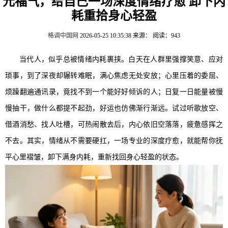
元福气，给自己一场深度情绪疗愈 卸下内
耗重拾身心轻盈
格调中国网
2026-05-25 10:35:38
来源：
阅读：943
当代人，似乎总被情绪内耗裹挟。白天在人群里强撑笑意、应对
琐事，到了深夜却辗转难眠，满心焦虑无处安放；心里压着的委屈、
烦躁翻遍通讯录，竟找不到一个能好好倾诉的人；日复一日能量被慢
慢抽干，做什么都提不起劲，好运也仿佛渐行渐远。试过听歌放空、
借酒消愁、找人吐槽，可热闹散去后，内心依旧空落落，疲惫感挥之
不去。其实，情绪从不需要硬扛，一场专业的深度疗愈，就能帮你抚
平心里褶皱，卸下满身内耗，重新找回身心轻盈的状态。