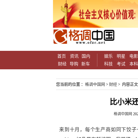
首页
资讯
国内
娱乐
明星
电影
财经
导购
新车
科技
考试
本科
您当前的位置 ：
格调中国网
>
财经
> 内容正文
比小米还
格调中国网
202
来到十月，每个生产商如同下饺子