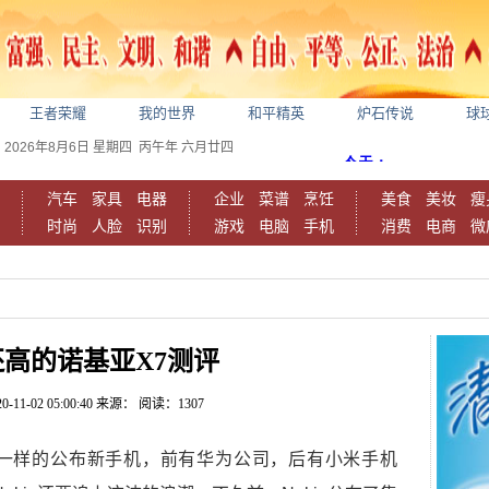
王者荣耀
我的世界
和平精英
炉石传说
球
2026年8月6日
星期四
丙午年 六月廿四
汽车
家具
电器
企业
菜谱
烹饪
美食
美妆
瘦
时尚
人脸
识别
游戏
电脑
手机
消费
电商
微
高的诺基亚X7测评
0-11-02 05:00:40
来源：
阅读：1307
一样的公布新手机，前有华为公司，后有小米手机