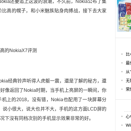
Nokia还要追上这波的浪潮，不久前，Nokia公布了集
价比高的幌子，和小米魅族貼身肉搏战，接下去大家
比
最
从
无
okia经典铃声听得人虎躯一震，還是了解的秘方，還
荣
好像返回了Nokia时期，当手机上亮屏的一瞬间，你
上的2018，没有错，Nokia也配用了一块屏幕分
刘海屏，说小很大，说大也并不大，手机的这方面LCD屏的
心
况下沒有同档次别的手机显示效果非常的好。
W