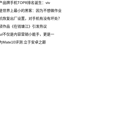
产品牌手机TOP8排名诞生：viv
是世界上最小的黑客：因为不想做作业
机恢复出厂设置，对手机有没有坏处？
硕作品《在钱塘江》引发热议
oul不仅是内容营销小能手，更是一
为Mate10评测:立于安卓之巅