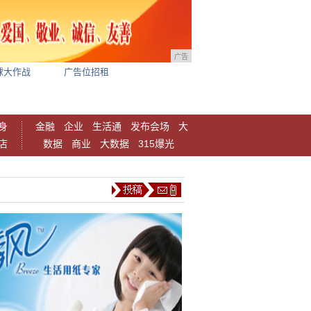
广告
球大作战
广告位招租
身
金融
企业
生活通
发布会场
大
店
数据
商业
大数据
315爆光