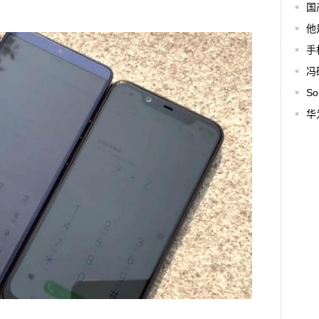
国
他
手
冯
S
华