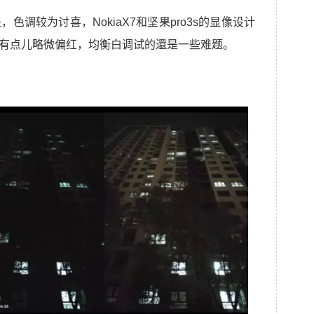
色调较为讨喜，NokiaX7和坚果pro3s的显像设计
路面有点儿略微偏红，均衡白调试的還是一些难题。