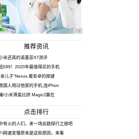
广告
推荐资讯
小米还高的诺基亚X7测评
低599！2020年最值得买的手机
“亲儿子”Nexus,看安卓的按键
数国人用过他家的手机,连iPhon
耀/小米滑盖比拼 Magic2赢在
点击排行
中有火的人们，来一场丝路探行之旅吧
iFi网速变慢原来是这些原因，来看