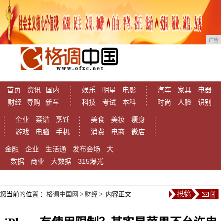
广告
首页
资讯
国内
娱乐
明星
电影
汽车
家具
电器
财经
导购
新车
科技
考试
本科
时尚
人脸
识别
企业
菜谱
烹饪
美食
美妆
瘦身
游戏
电脑
手机
消费
电商
微店
金融
企业
生活通
发布会场
大
数据
商业
大数据
315爆光
您当前的位置 ：
格调中国网
>
财经
> 内容正文