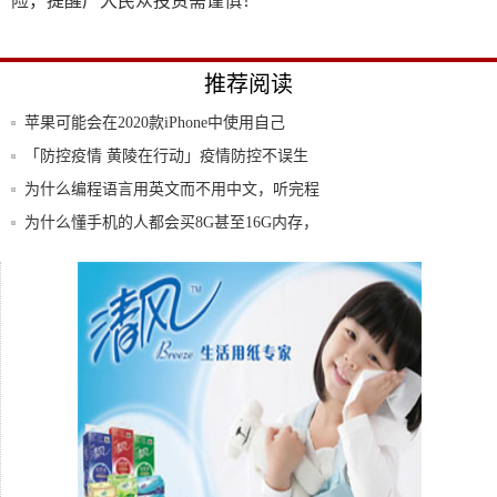
险，提醒广大民众投资需谨慎！
推荐阅读
苹果可能会在2020款iPhone中使用自己
「防控疫情 黄陵在行动」疫情防控不误生
产 加
为什么编程语言用英文而不用中文，听完程
序员的
为什么懂手机的人都会买8G甚至16G内存，
绝
数据扫盲（1）：我们常说的DAU、MAU是
啥
宝骏新款“买菜车”亮相，外观神似机器人，
三座