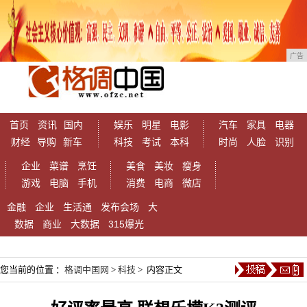
广告
首页
资讯
国内
娱乐
明星
电影
汽车
家具
电器
财经
导购
新车
科技
考试
本科
时尚
人脸
识别
企业
菜谱
烹饪
美食
美妆
瘦身
游戏
电脑
手机
消费
电商
微店
金融
企业
生活通
发布会场
大
数据
商业
大数据
315爆光
您当前的位置 ：
格调中国网
>
科技
> 内容正文