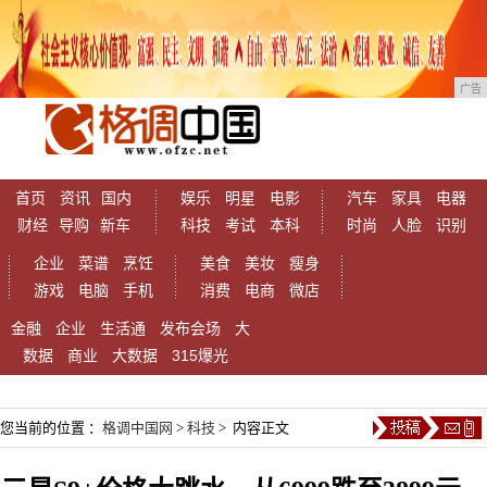
广告
首页
资讯
国内
娱乐
明星
电影
汽车
家具
电器
财经
导购
新车
科技
考试
本科
时尚
人脸
识别
企业
菜谱
烹饪
美食
美妆
瘦身
游戏
电脑
手机
消费
电商
微店
金融
企业
生活通
发布会场
大
数据
商业
大数据
315爆光
您当前的位置 ：
格调中国网
>
科技
> 内容正文