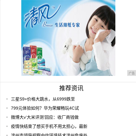
网上热
三星折叠屏手机Galaxy Fold正式上市
广告
推荐资讯
三星S9+价格大跳水，从6999跌至
799元体验如何？华为荣耀畅玩4C试
微博大v‘大米评测’回应：收厂商钱做
疫情快结束了想买手机不用太担心，最新
滨州市领导视察中信环境技术滨州危废处