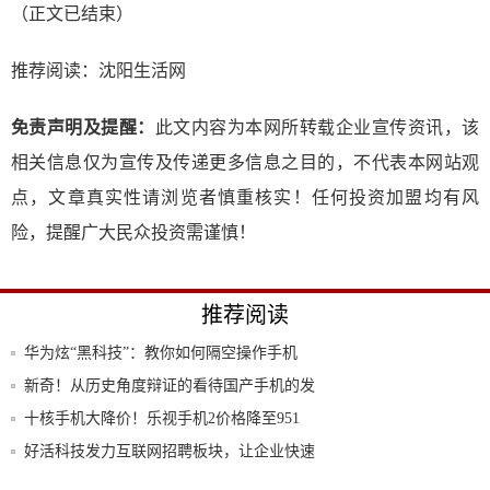
（正文已结束）
推荐阅读：
沈阳生活网
免责声明及提醒：
此文内容为本网所转载企业宣传资讯，该
相关信息仅为宣传及传递更多信息之目的，不代表本网站观
点，文章真实性请浏览者慎重核实！任何投资加盟均有风
险，提醒广大民众投资需谨慎！
推荐阅读
华为炫“黑科技”：教你如何隔空操作手机
新奇！从历史角度辩证的看待国产手机的发
展
十核手机大降价！乐视手机2价格降至951
元！
好活科技发力互联网招聘板块，让企业快速
招到人
美国公司也搞山寨？仿冒中国手机品牌，在