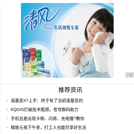
手机能连WIFI但上不了网的解决方案
索尼Z5后感叹:选的贵不一定选的对!
广告
推荐资讯
诺基亚X7上手：终于有了当初诺基亚的
KQGIS打破技术瓶颈，苍穹数码助力
手机总是出现卡顿、闪退、充电慢?教你
精致元祖下午茶，打工人也能尽享好生活