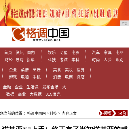
广告
首页
资讯
国内
娱乐
明星
电影
汽车
家具
电器
财经
导购
新车
科技
考试
本科
时尚
人脸
识别
企业
菜谱
烹饪
美食
美妆
瘦身
游戏
电脑
手机
消费
电商
微店
金融
企业
生活通
发布会场
大
数据
商业
大数据
315爆光
您当前的位置 ：
格调中国网
>
科技
> 内容正文