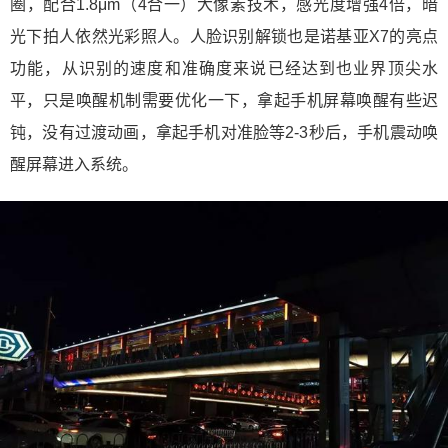
圈，配合1.8μm（4合一）大像素技术，感光度增强4倍，暗
光下拍人依然光彩照人。人脸识别解锁也是诺基亚X7的亮点
功能，从识别的速度和准确度来说已经达到也业界顶尖水
平，只是唤醒机制需要优化一下，拿起手机屏幕唤醒有些迟
钝，没有过渡动画，拿起手机对准脸等2-3秒后，手机震动唤
醒屏幕进入系统。