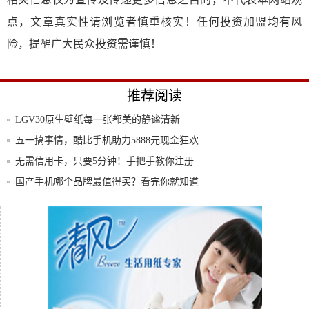
点，文章真实性请浏览者慎重核实！任何投资加盟均有风
险，提醒广大民众投资需谨慎！
推荐阅读
LGV30原生壁纸每一张都美的静谧清新
五一搞事情，酷比手机助力5888元现金狂欢
世
无需信用卡，只要5分钟！手把手教你注册
美区A
国产手机哪个品牌最值得买？看完你就知道
了！
柔宇CEO称“柔派手机”没凉,已批量生产,官
搭载SVLTE技术,全魔王助力用户同时电话
和