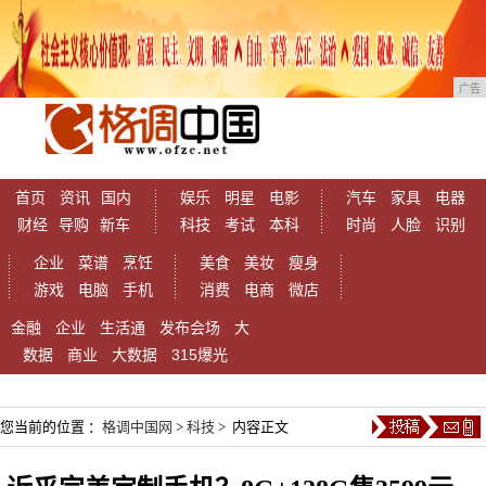
广告
首页
资讯
国内
娱乐
明星
电影
汽车
家具
电器
财经
导购
新车
科技
考试
本科
时尚
人脸
识别
企业
菜谱
烹饪
美食
美妆
瘦身
游戏
电脑
手机
消费
电商
微店
金融
企业
生活通
发布会场
大
数据
商业
大数据
315爆光
您当前的位置 ：
格调中国网
>
科技
> 内容正文