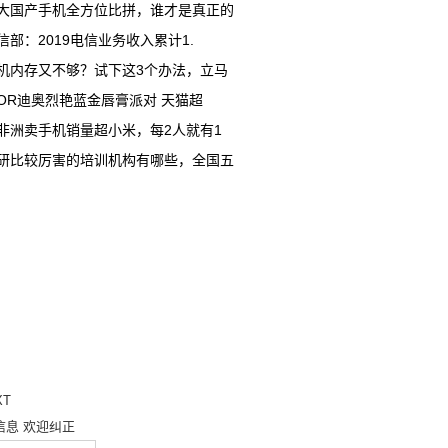
大国产手机全方位比拼，谁才是真正的
信部：2019电信业务收入累计1.
机内存又不够？试下这3个办法，立马
IOR迪奥烈艳蓝金唇膏派对 天猫超
非洲卖手机销量超小米，每2人就有1
研比较厉害的培训机构有哪些，全国五
XT
信息 欢迎纠正