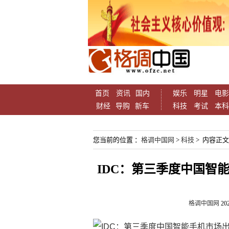
首页
资讯
国内
娱乐
明星
电影
财经
导购
新车
科技
考试
本科
您当前的位置 ：
格调中国网
>
科技
> 内容正文
IDC：第三季度中国智能
格调中国网
202