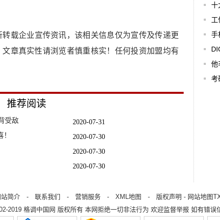
十
工
手
所转载企业宣传资讯，该相关信息仅为宣传及传递更
D
，文章真实性请浏览者慎重核实！任何投资加盟均有
他
考
推荐阅读
背受敌
2020-07-31
喜！
2020-07-30
2020-07-30
2020-07-30
和苹果能否
2020-07-31
9元
2020-07-31
网站简介
-
联系我们
-
营销服务
-
XML地图
-
版权声明
-
网站地图
T
002-2019
格调中国网
版权所有 本网拒绝一切非法行为 欢迎监督举报 如有错误