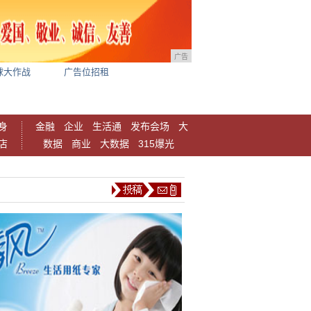
广告
球大作战
广告位招租
身
金融
企业
生活通
发布会场
大
店
数据
商业
大数据
315爆光