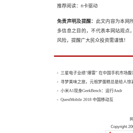
推荐阅读：
n卡驱动
免责声明及提醒：
此文内容为本网
多信息之目的，不代表本网站观点
风险，提醒广大民众投资需谨慎！
三星电子业绩“爆雷” 在中国手机市场腹
寻梦美味之旅，元祖梦蛋糕总是给人惊
小米A1现身GeekBench：运行Andr
QuestMobile 2018 中国移动互
中国品牌艰难挤入智能手机市场，三星
国产又一双屏手机来了：骁龙625卖299
Copyright.2