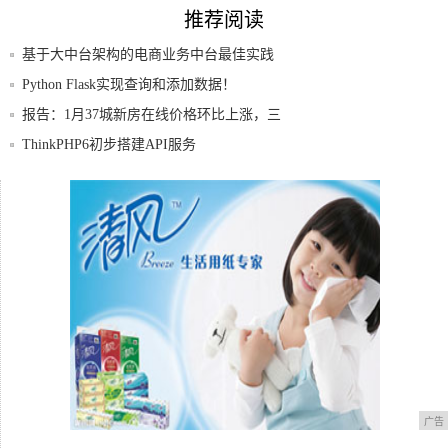
推荐阅读
基于大中台架构的电商业务中台最佳实践
Python Flask实现查询和添加数据！
报告：1月37城新房在线价格环比上涨，三
居室
ThinkPHP6初步搭建API服务
一小时完成配送服务的专人直送？论专注于
跑腿配
中国移动再次确认：10年不换号的5星级用
户，
广告