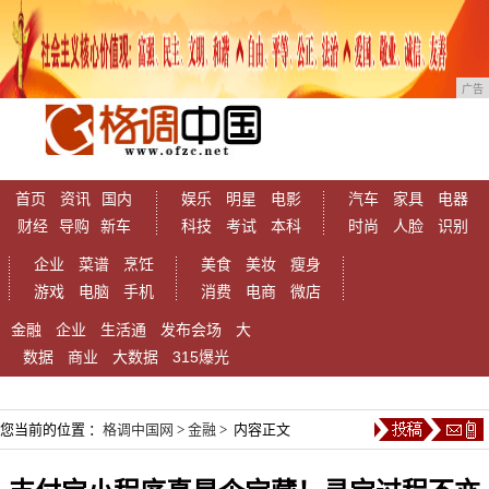
广告
首页
资讯
国内
娱乐
明星
电影
汽车
家具
电器
财经
导购
新车
科技
考试
本科
时尚
人脸
识别
企业
菜谱
烹饪
美食
美妆
瘦身
游戏
电脑
手机
消费
电商
微店
金融
企业
生活通
发布会场
大
数据
商业
大数据
315爆光
您当前的位置 ：
格调中国网
>
金融
> 内容正文