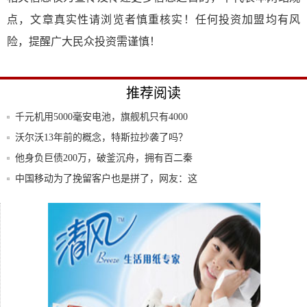
点，文章真实性请浏览者慎重核实！任何投资加盟均有风
险，提醒广大民众投资需谨慎！
推荐阅读
千元机用5000毫安电池，旗舰机只有4000
沃尔沃13年前的概念，特斯拉抄袭了吗？
他身负巨债200万，破釜沉舟，拥有百二秦
川
中国移动为了挽留客户也是拼了，网友：这
三大福
Systrace 之Choreographe
小米10首批消费者亲身体验：买了个5G手
机却