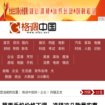
广告
首页
资讯
国内
娱乐
明星
电影
汽车
家具
电器
财经
导购
新车
科技
考试
本科
时尚
人脸
识别
企业
菜谱
烹饪
美食
美妆
瘦身
游戏
电脑
手机
消费
电商
微店
金融
企业
生活通
发布会场
大
数据
商业
大数据
315爆光
您当前的位置 ：
格调中国网
>
企业
> 内容正文