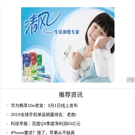
我
为武汉加油，武汉疫后文旅振兴建议方案
华为千元平板首曝：18W快充加持，处理器
亮了
广告
推荐资讯
华为畅享10e官宣：3月1日线上发布
2019全球手机单品销量排名：老款i
科技早报｜百度Q4季度净利润63亿元
iPhone要凉？错了，苹果从不缺真