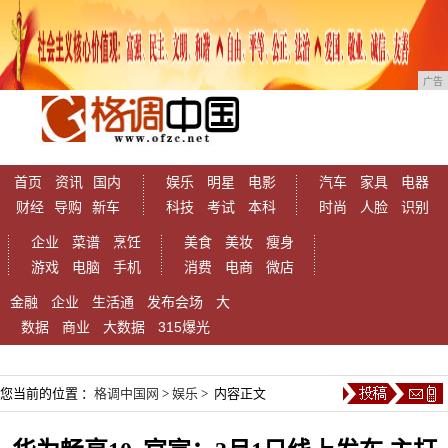
广告
首页
资讯
国内
娱乐
明星
电影
汽车
家具
电器
财经
导购
新车
科技
考试
本科
时尚
人脸
识别
企业
菜谱
烹饪
美食
美妆
瘦身
游戏
电脑
手机
消费
电商
微店
金融
企业
生活通
发布会场
大
数据
商业
大数据
315爆光
您当前的位置 ：
格调中国网
>
娱乐
> 内容正文