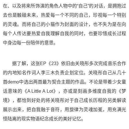
在、以及将来所饰演的角色人物中的“自己”的对话，是拥抱过
去也是触碰未来，热爱每一个不同的自己，珍视每一个特别
的灵魂。而将自己的小猫作为封面的设计，也不失为是在向
每个人传达要热爱自我理解自我的同时，也要珍惜成长过程
中身边每一份陪伴的意思。
据了解，这张EP《23》依旧由关晓彤多次完成音乐合作
的内地知名作词人李三木负责企划定位。关晓彤自己从几十
首demo中选出两首最为契合主题的作品。不论是带着少女童
话意味的《A Little A Lot》，亦或是刻画多维度自我的《梦
境》，都恰到好处的将关晓彤对于自己成长历程的另类解读
展示出来，把自我融于音符，用旋律为灵魂加冕，用充满光
怪陆离的现实物语纪念成长的美好记忆。