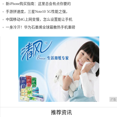
新iPhone购买指南：这里总会有点你要的
手游拼速度，三星Note10 5G性能之强，
中国移动4G上网变慢，怎么设置能让手机
上网更
一身冷汗！华为石墨烯全球最散热手机重磅
炸弹，
大神F1性价比高吗 大神F1极速版性能介绍
经典设计PC除了小黑Mac还有他们!
广告
推荐资讯