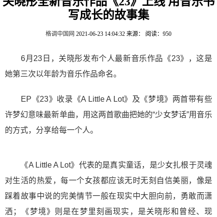
关晓彤全新音乐作品《23》上线 用音乐书
写成长的故事集
格调中国网
2021-06-23 14:04:32
来源：
阅读：950
6月23日，关晓彤发布个人最新音乐作品《23》，这是
她第三次以年龄为音乐作品命名。
EP《23》收录《A Little A Lot》及《梦境》两首带有些
许梦幻意味最新单曲，用这两首歌曲把她的“少女梦话”用音乐
的方式，分享给每一个人。
《A Little A Lot》代表的是真实童话，是少女扎根于灵魂
对生活的热爱，每一个女孩都应该无时无刻自信美丽，像是
踩着故事中说的完美情节一般在现实中大胆向前，勇敢而潇
洒；《梦境》则是在梦里刻画现实，是关晓彤和曾经、现