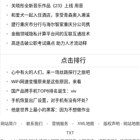
关晓彤全新音乐作品《23》上线 用音
和爱犬一起入住酒店，享受青森奥入濑溪
建行重庆市分行与海尔智家重庆分公司携
金融领域隐私计算平台间的互联互通技术
高途击破公职考试痛点 助力人才流动释
点击排行
心中有火的人们，来一场丝路探行之旅吧
WiFi网速变慢原来是这些原因，来看
国产品牌手机TOP8排名诞生：viv
手机恢复出厂设置，对手机有没有坏处？
他是世界上最小的黑客：因为不想做作业
网站简介
-
联系我们
-
营销服务
-
XML地图
-
版权声明
-
网站地图
TXT