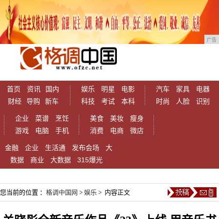
广告
首页
资讯
国内
娱乐
明星
电影
汽车
家具
电器
财经
导购
新车
科技
考试
本科
时尚
人脸
识别
企业
菜谱
烹饪
美食
美妆
瘦身
游戏
电脑
手机
消费
电商
微店
金融
企业
生活通
发布会场
大
数据
商业
大数据
315爆光
您当前的位置 ：
格调中国网
>
娱乐
> 内容正文