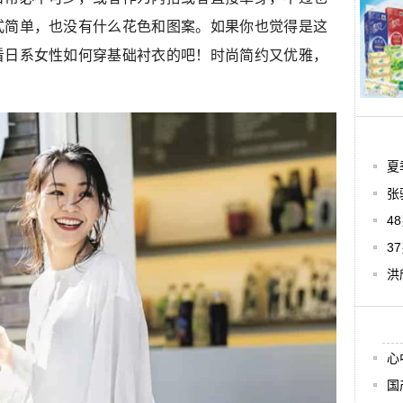
式简单，也没有什么花色和图案。如果你也觉得是这
看日系女性如何穿基础衬衣的吧！时尚简约又优雅，
夏
张
4
3
洪
心
国