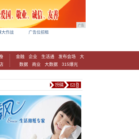
广告
球大作战
广告位招租
身
金融
企业
生活通
发布会场
大
店
数据
商业
大数据
315爆光