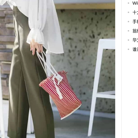
W
十
手
翁
华
谁