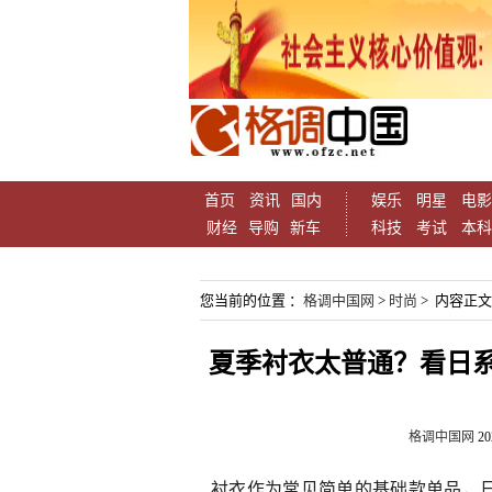
首页
资讯
国内
娱乐
明星
电影
财经
导购
新车
科技
考试
本科
您当前的位置 ：
格调中国网
>
时尚
> 内容正文
夏季衬衣太普通？看日
格调中国网
20
衬衣作为常见简单的基础款单品，