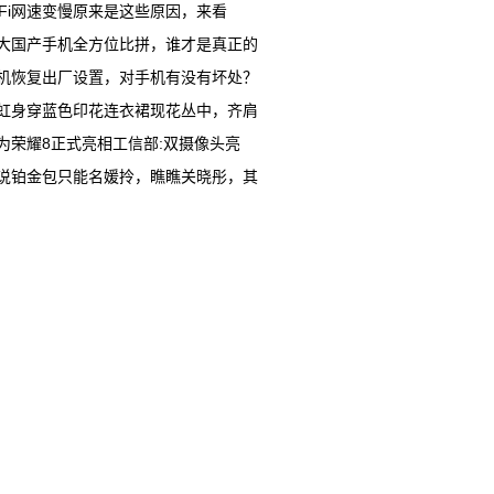
iFi网速变慢原来是这些原因，来看
大国产手机全方位比拼，谁才是真正的
机恢复出厂设置，对手机有没有坏处？
虹身穿蓝色印花连衣裙现花丛中，齐肩
为荣耀8正式亮相工信部:双摄像头亮
说铂金包只能名媛拎，瞧瞧关晓彤，其