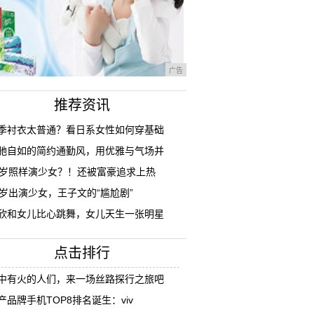
广告
推荐资讯
季衬衣太普通？看日系女性如何穿基础
驰自如的简约通勤风，用优雅与气场并
8岁照样演少女？！还被富豪追求上热
7岁出演少女，王子文的“尴尬剧”
欣和女儿比心跳舞，女儿天生一张明星
点击排行
中有火的人们，来一场丝路探行之旅吧
产品牌手机TOP8排名诞生：viv