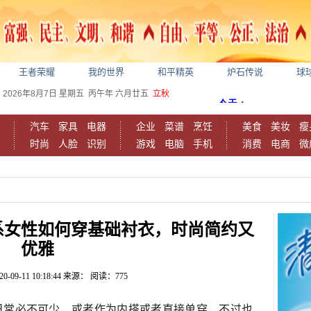
王者荣耀
我的世界
和平精英
炉石传说
球
2026年8月7日
星期五
丙午年 六月廿五
立秋
汽车
家具
电器
企业
菜谱
烹饪
美食
美妆
瘦
时尚
人脸
识别
游戏
电脑
手机
消费
电商
微
系女性如何穿基础衬衣，时尚简约又
优雅
20-09-11 10:18:44
来源：
阅读：775
日常必不可少，或者作为内搭或者直接单穿，不过也