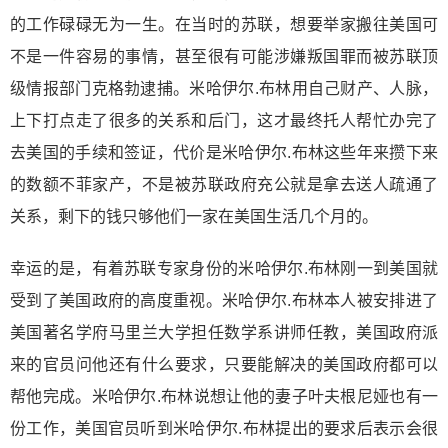
的工作碌碌无为一生。在当时的苏联，想要举家搬往美国可
不是一件容易的事情，甚至很有可能涉嫌叛国罪而被苏联顶
级情报部门克格勃逮捕。米哈伊尔.布林用自己财产、人脉，
上下打点走了很多的关系和后门，这才最终托人帮忙办完了
去美国的手续和签证，代价是米哈伊尔.布林这些年来攒下来
的数额不菲家产，不是被苏联政府充公就是拿去送人疏通了
关系，剩下的钱只够他们一家在美国生活几个月的。
幸运的是，有着苏联专家身份的米哈伊尔.布林刚一到美国就
受到了美国政府的高度重视。米哈伊尔.布林本人被安排进了
美国著名学府马里兰大学担任数学系讲师任教，美国政府派
来的官员问他还有什么要求，只要能解决的美国政府都可以
帮他完成。米哈伊尔.布林说想让他的妻子叶夫根尼娅也有一
份工作，美国官员听到米哈伊尔.布林提出的要求后表示会很