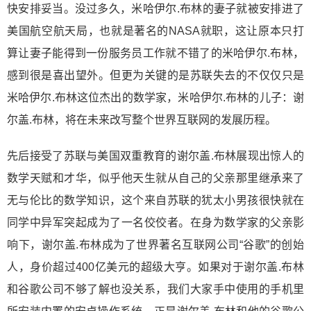
快安排妥当。没过多久，米哈伊尔.布林的妻子就被安排进了
美国航空航天局，也就是著名的NASA就职，这让原本只打
算让妻子能得到一份服务员工作就不错了的米哈伊尔.布林，
感到很是喜出望外。但更为关键的是苏联失去的不仅仅只是
米哈伊尔.布林这位杰出的数学家，米哈伊尔.布林的儿子：谢
尔盖.布林，将在未来改写整个世界互联网的发展历程。
先后接受了苏联与美国双重教育的谢尔盖.布林展现出惊人的
数学天赋和才华，似乎他天生就从自己的父亲那里继承来了
无与伦比的数学知识，这个来自苏联的犹太小男孩很快就在
同学中异军突起成为了一名佼佼者。在身为数学家的父亲影
响下，谢尔盖.布林成为了世界著名互联网公司“谷歌”的创始
人，身价超过400亿美元的超级大亨。如果对于谢尔盖.布林
和谷歌公司不够了解也没关系，我们大家手中使用的手机里