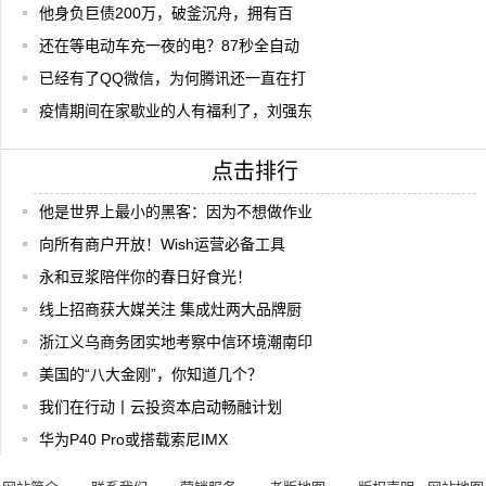
他身负巨债200万，破釜沉舟，拥有百
还在等电动车充一夜的电？87秒全自动
已经有了QQ微信，为何腾讯还一直在打
疫情期间在家歇业的人有福利了，刘强东
点击排行
他是世界上最小的黑客：因为不想做作业
向所有商户开放！Wish运营必备工具
永和豆浆陪伴你的春日好食光！
线上招商获大媒关注 集成灶两大品牌厨
浙江义乌商务团实地考察中信环境潮南印
美国的“八大金刚”，你知道几个？
我们在行动丨云投资本启动畅融计划
华为P40 Pro或搭载索尼IMX