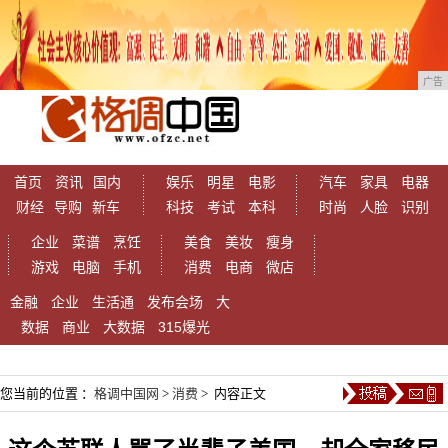
广告
首页
资讯
国内
娱乐
明星
电影
汽车
家具
电器
财经
导购
新车
科技
考试
本科
时尚
人脸
识别
企业
菜谱
烹饪
美食
美妆
瘦身
游戏
电脑
手机
消费
电商
微店
金融
企业
生活通
发布会场
大
数据
商业
大数据
315爆光
您当前的位置 ：
格调中国网
>
消费
> 内容正文