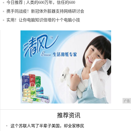
今日推荐 | 人类的600万年，信任的600
携手同战疫！新冠体外脏器支持网络研讨会
召开
实用！让你电脑知识倍增的十个电脑小技
巧！收藏
2020年换手机别乱选，这3款机型公认最值
得
闲鱼，一个普通人能抓住的机会
广告
推荐资讯
这个苏联人骂了半辈子美国，却全家移民