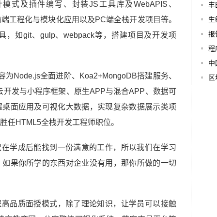
计模式及插件编写、封装JS工具库及WebAPIS、
丰
互、前端工程化与模块化应用以及PC端全栈开发项目等。
生
报
git、gulp、webpack等，搭建项目及开发项
程
中
Node.js全面进阶、Koa2+MongoDB搭建服务、
区
、小程序云开发与小程序框架、原生APP与混合APP、数据可
握桌面应用及可视化大数据，实现复杂数据展示类项
胜任HTML5全栈开发工程师职位。
在学成后能找到一份满意的工作，所以我们在学习
，如果你所学的东西对企业没有用，那你所做的一切
高品质面授模式，除了理论知识，让学员可以接触