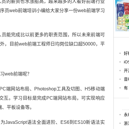
人员的薪资也水涨船高，越来越多的人看好前端行业
序员web前端培训小编给大家分享一份web前端学习
员能完成比以前更多的职责范围，所以未来前端可
，目前web前端工程师日均岗位缺口超50000，平
好
i
开
web前端呢？
音
有
网站布局、Photoshop工具及切图、H5移动端
性与交互。学习目标是完成PC端网站布局，可实现响应
端、平板设备等。
永
aScript语法全面进阶、ES6到ES10新语法实
浙