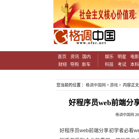
首页
资讯
国内
娱乐
明星
电影
财经
导购
新车
科技
考试
本科
您当前的位置 ：
格调中国网
>
游戏
> 内容正文
好程序员web前端分
格调中国网
20
好程序员web前端分享初学者必看w