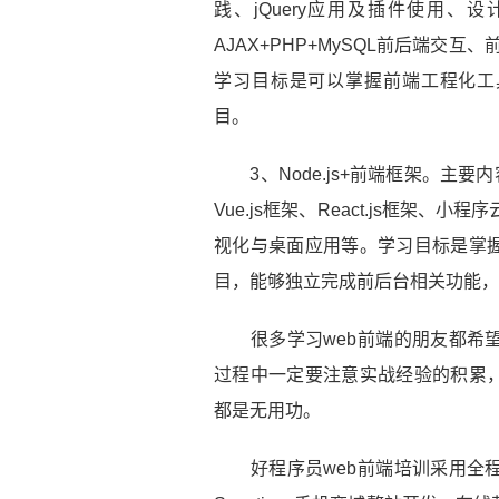
践、jQuery应用及插件使用、设
AJAX+PHP+MySQL前后端交
学习目标是可以掌握前端工程化工具，如
目。
3、Node.js+前端框架。主要内容为
Vue.js框架、React.js框架
视化与桌面应用等。学习目标是掌
目，能够独立完成前后台相关功能，
很多学习web前端的朋友都希望
过程中一定要注意实战经验的积累
都是无用功。
好程序员web前端培训采用全程