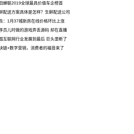
田蝉联2019全球最具价值车企榜首
鲜配送方案具体是怎样？生鲜配送公司
告：1月37城新房在线价格环比上涨
序员儿时做的游戏弄丢源码 却在直播
国互联网行业发展到最后 巨头垄断了
块链+数字营销，消费者的福音来了