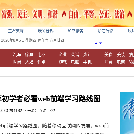
王者荣耀
我的世界
和平精英
炉石传说
球
2026年8月6日
星期四
丙午年 六月廿四
汽车
家具
电器
企业
菜谱
烹饪
美食
美妆
瘦
时尚
人脸
识别
游戏
电脑
手机
消费
电商
微
享初学者必看web前端学习路线图
20-03-29 11:02:48
来源：
阅读：822
eb前端学习路线图，随着移动互联网的发展，web前