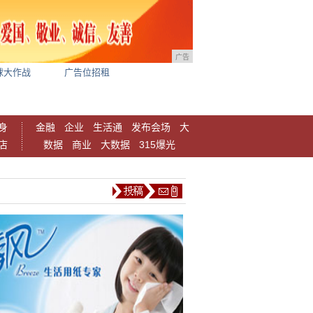
广告
球大作战
广告位招租
身
金融
企业
生活通
发布会场
大
店
数据
商业
大数据
315爆光