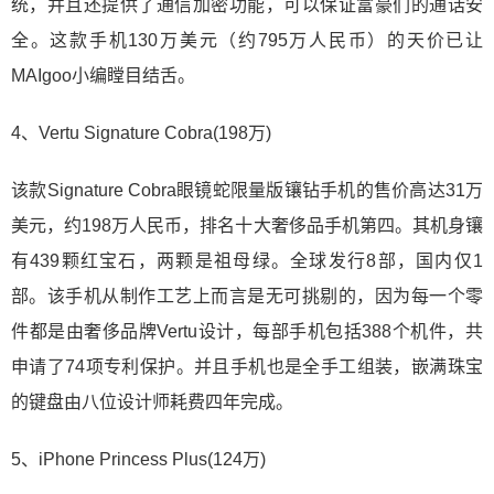
统，并且还提供了通信加密功能，可以保证富豪们的通话安
全。这款手机130万美元（约795万人民币）的天价已让
MAIgoo小编瞠目结舌。
4、Vertu Signature Cobra(198万)
该款Signature Cobra眼镜蛇限量版镶钻手机的售价高达31万
美元，约198万人民币，排名十大奢侈品手机第四。其机身镶
有439颗红宝石，两颗是祖母绿。全球发行8部，国内仅1
部。该手机从制作工艺上而言是无可挑剔的，因为每一个零
件都是由奢侈品牌Vertu设计，每部手机包括388个机件，共
申请了74项专利保护。并且手机也是全手工组装，嵌满珠宝
的键盘由八位设计师耗费四年完成。
5、iPhone Princess Plus(124万)