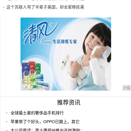
1招，
这个苏联人骂了半辈子美国，却全家移民美
国还培
小白购买电脑理念普及终极篇，进来看看避
免吃亏
今日推荐 | 人类的600万年，信任的600
广告
推荐资讯
全球最土豪的奢侈品手机排行
苹果带了个好头，OPPO已跟上，其它
大公司晨读：富士康郑州推出返岗激励；