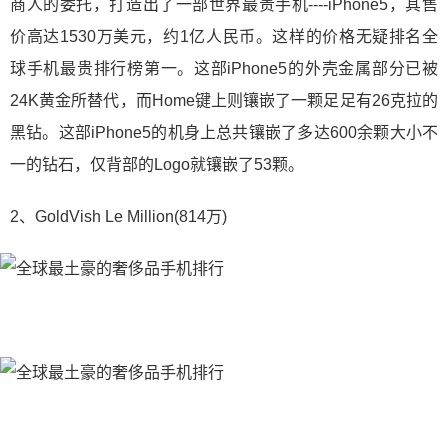
商人的委托，打造出了一部世界最贵手机----iPhone5，其售
价高达1530万美元，约1亿人民币。这样的价格无疑排名全
球手机最贵排行榜第一。这部iPhone5的外壳金属部分已被
24K黄金所替代，而Home键上则镶嵌了一颗足足有26克拉的
黑钻。这部iPhone5的机身上总共镶嵌了多达600余颗大小不
一的钻石，仅背部的Logo就镶嵌了53颗。
2、GoldVish Le Million(814万)