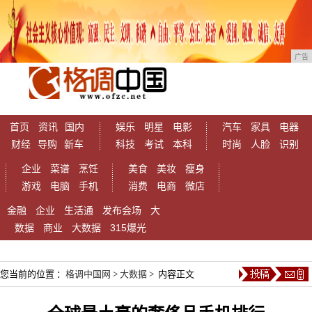
广告
首页
资讯
国内
娱乐
明星
电影
汽车
家具
电器
财经
导购
新车
科技
考试
本科
时尚
人脸
识别
企业
菜谱
烹饪
美食
美妆
瘦身
游戏
电脑
手机
消费
电商
微店
金融
企业
生活通
发布会场
大
数据
商业
大数据
315爆光
您当前的位置 ：
格调中国网
>
大数据
> 内容正文