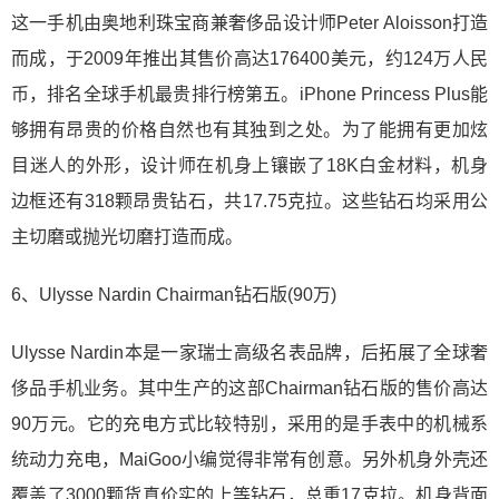
这一手机由奥地利珠宝商兼奢侈品设计师Peter Aloisson打造
而成，于2009年推出其售价高达176400美元，约124万人民
币，排名全球手机最贵排行榜第五。iPhone Princess Plus能
够拥有昂贵的价格自然也有其独到之处。为了能拥有更加炫
目迷人的外形，设计师在机身上镶嵌了18K白金材料，机身
边框还有318颗昂贵钻石，共17.75克拉。这些钻石均采用公
主切磨或抛光切磨打造而成。
6、Ulysse Nardin Chairman钻石版(90万)
Ulysse Nardin本是一家瑞士高级名表品牌，后拓展了全球奢
侈品手机业务。其中生产的这部Chairman钻石版的售价高达
90万元。它的充电方式比较特别，采用的是手表中的机械系
统动力充电，MaiGoo小编觉得非常有创意。另外机身外壳还
覆盖了3000颗货真价实的上等钻石，总重17克拉。机身背面