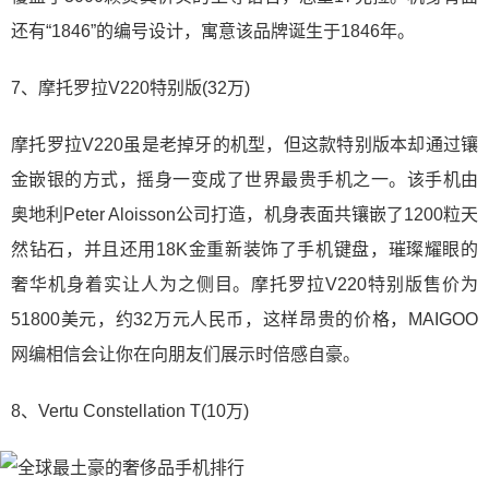
还有“1846”的编号设计，寓意该品牌诞生于1846年。
7、摩托罗拉V220特别版(32万)
摩托罗拉V220虽是老掉牙的机型，但这款特别版本却通过镶
金嵌银的方式，摇身一变成了世界最贵手机之一。该手机由
奥地利Peter Aloisson公司打造，机身表面共镶嵌了1200粒天
然钻石，并且还用18K金重新装饰了手机键盘，璀璨耀眼的
奢华机身着实让人为之侧目。摩托罗拉V220特别版售价为
51800美元，约32万元人民币，这样昂贵的价格，MAIGOO
网编相信会让你在向朋友们展示时倍感自豪。
8、Vertu Constellation T(10万)