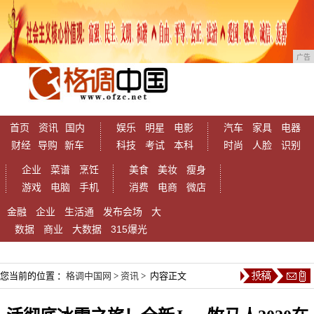
广告
首页
资讯
国内
娱乐
明星
电影
汽车
家具
电器
财经
导购
新车
科技
考试
本科
时尚
人脸
识别
企业
菜谱
烹饪
美食
美妆
瘦身
游戏
电脑
手机
消费
电商
微店
金融
企业
生活通
发布会场
大
数据
商业
大数据
315爆光
您当前的位置 ：
格调中国网
>
资讯
> 内容正文