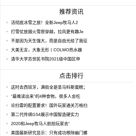
推荐资讯
活彻底冰雪之旅！全新Jeep牧马人2
打雪仗放烟火雪原穿越，拉风更有趣Je
不是因为天生强大，而是自由光给了我征
大美无言，大象无形丨COLMO热水器
清华大学苏世民书院2021级中国区申
点击排行
这时去西班牙，满街全是圣马科斯蛋糕；
“最难读出来”的4种食物，很多人会吃
论扫雷的配置要求！国外玩家通关万格扫
第二代传祺GS4展示中国智造硬实力
2020和Jeep牧马人航拍玩家去“
美国最新研究显示：只有成功根除幽门螺