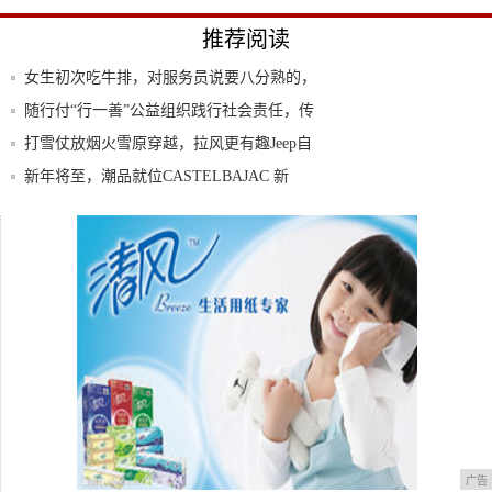
推荐阅读
女生初次吃牛排，对服务员说要八分熟的，
男方暖
随行付“行一善”公益组织践行社会责任，传
递正
打雪仗放烟火雪原穿越，拉风更有趣Jeep自
由
新年将至，潮品就位CASTELBAJAC 新
2019北京奔驰再创佳绩，持续实现高质量发
展
所有对白加起来不超过20句，这部14年前的
神
广告