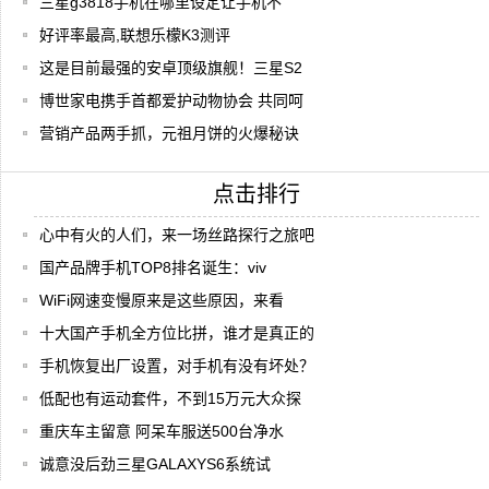
三星g3818手机在哪里设定让手机不
好评率最高,联想乐檬K3测评
这是目前最强的安卓顶级旗舰！三星S2
博世家电携手首都爱护动物协会 共同呵
营销产品两手抓，元祖月饼的火爆秘诀
点击排行
心中有火的人们，来一场丝路探行之旅吧
国产品牌手机TOP8排名诞生：viv
WiFi网速变慢原来是这些原因，来看
十大国产手机全方位比拼，谁才是真正的
手机恢复出厂设置，对手机有没有坏处？
低配也有运动套件，不到15万元大众探
重庆车主留意 阿呆车服送500台净水
诚意没后劲三星GALAXYS6系统试