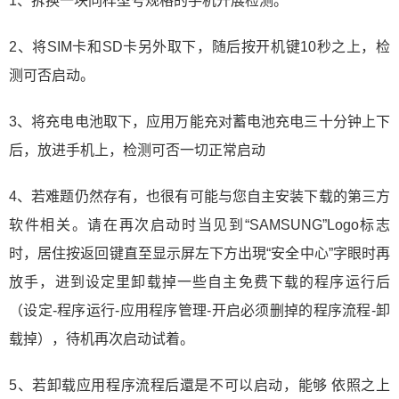
1、拆换一块同样型号规格的手机开展检测。
2、将SIM卡和SD卡另外取下，随后按开机键10秒之上，检
测可否启动。
3、将充电电池取下，应用万能充对蓄电池充电三十分钟上下
后，放进手机上，检测可否一切正常启动
4、若难题仍然存有，也很有可能与您自主安装下载的第三方
软件相关。请在再次启动时当见到“SAMSUNG”Logo标志
时，居住按返回键直至显示屏左下方出現“安全中心”字眼时再
放手，进到设定里卸载掉一些自主免费下载的程序运行后
（设定-程序运行-应用程序管理-开启必须删掉的程序流程-卸
载掉），待机再次启动试着。
5、若卸载应用程序流程后還是不可以启动，能够 依照之上