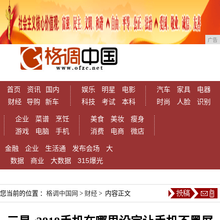
广告
首页
资讯
国内
娱乐
明星
电影
汽车
家具
电器
财经
导购
新车
科技
考试
本科
时尚
人脸
识别
企业
菜谱
烹饪
美食
美妆
瘦身
游戏
电脑
手机
消费
电商
微店
金融
企业
生活通
发布会场
大
数据
商业
大数据
315爆光
您当前的位置 ：
格调中国网
>
财经
> 内容正文