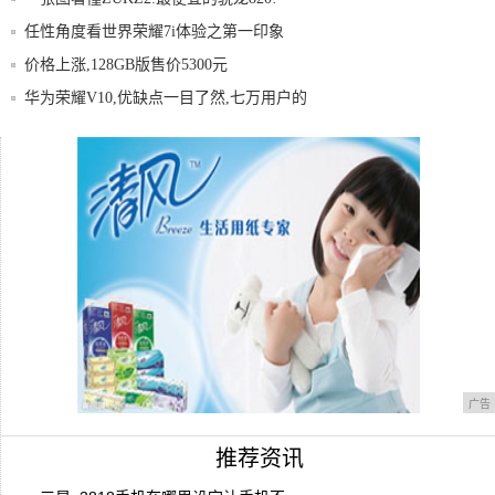
任性角度看世界荣耀7i体验之第一印象
价格上涨,128GB版售价5300元
华为荣耀V10,优缺点一目了然,七万用户的
真
热卖36年的元祖雪月饼，为什么还那么火？
IUNIU2智能手机的娱乐功能
广告
推荐资讯